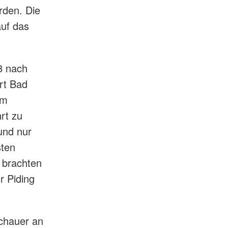
rden. Die
auf das
8 nach
rt Bad
um
rt zu
und nur
sten
 brachten
r Piding
chauer an