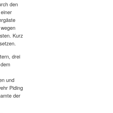
urch den
 einer
hrgäste
t wegen
sten. Kurz
setzen.
ern, drei
, dem
fen und
wehr Piding
eamte der