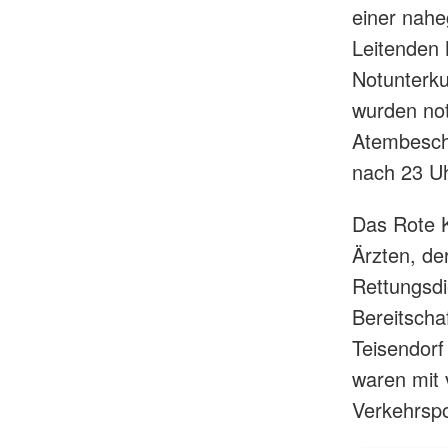
einer nahe
Leitenden 
Notunterku
wurden not
Atembesch
nach 23 Uh
Das Rote K
Ärzten, de
Rettungsdi
Bereitscha
Teisendorf
waren mit
Verkehrspo