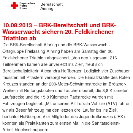
Bereitschaft
11. August 2013 14:08
Ainring
10.08.2013 – BRK-Bereitschaft und BRK-
Wasserwacht sichern 20. Feldkirchener
Triathlon ab
Die BRK-Bereitschaft Ainring und die BRK-Wasserwacht-
Ortsgruppe Freilassing-Ainring haben am Samstag den 20.
Feldkirchener Triathlon abgesichert. „Von den insgesamt 216
Teilnehmern kamen alle unverletzt ins Ziel“, freut sich
Bereitschaftsleiterin Alexandra Heßberger. Lediglich vier Zuschauer
mussten mit Pflastern versorgt werden. Die Einsatzkräfte des Roten
Kreuzes standen an der 200-Meter-Schwimmstrecke im Brötzner-
Weiher mit Rettungsbooten und Tauchern bereit; die 3,8 Kilometer
Laufstrecke und die 15,8 Kilometer Radstrecke wurden mit
Fahrzeugen begleitet. „Mit unserem All-Terrain-Vehicle (ATV) fuhren
wir als Besenfahrzeug mit den letzten drei Läufer bis ins Ziel“,
berichtet Heßberger. Vier Mitglieder des Jugendrotkreuzes (JRK)
konnten als Praktikanten zum ersten Mal in die Sanitätsdienst-
Arbeit hineinschnuppern.