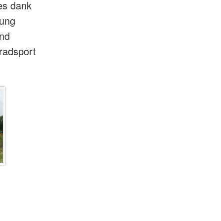
 es dank
rung
und
rradsport