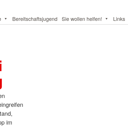
e
Bereitschaftsjugend
Sie wollen helfen!
Links
i
g
en
eingreifen
tand,
pp im