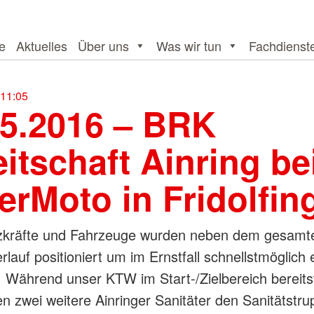
te
Aktuelles
Über uns
Was wir tun
Fachdienst
 11:05
05.2016 – BRK
itschaft Ainring be
erMoto in Fridolfin
tzkräfte und Fahrzeuge wurden neben dem gesamt
lauf positioniert um im Ernstfall schnellstmöglich 
 Während unser KTW im Start-/Zielbereich bereits
en zwei weitere Ainringer Sanitäter den Sanitätstru