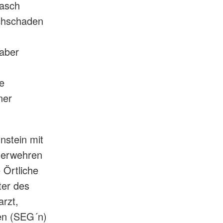
rasch
achschaden
 aber
e
ner
nstein mit
uerwehren
 Örtliche
ter des
rzt,
pen (SEG´n)