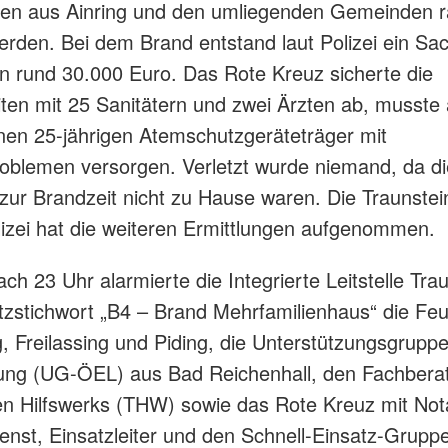
en aus Ainring und den umliegenden Gemeinden 
erden. Bei dem Brand entstand laut Polizei ein S
n rund 30.000 Euro. Das Rote Kreuz sicherte die
ten mit 25 Sanitätern und zwei Ärzten ab, musste
einen 25-jährigen Atemschutzgeräteträger mit
roblemen versorgen. Verletzt wurde niemand, da di
ur Brandzeit nicht zu Hause waren. Die Traunstei
lizei hat die weiteren Ermittlungen aufgenommen.
ch 23 Uhr alarmierte die Integrierte Leitstelle Trau
zstichwort „B4 – Brand Mehrfamilienhaus“ die Fe
g, Freilassing und Piding, die Unterstützungsgruppe
tung (UG-ÖEL) aus Bad Reichenhall, den Fachbera
n Hilfswerks (THW) sowie das Rote Kreuz mit Nota
enst, Einsatzleiter und den Schnell-Einsatz-Grup