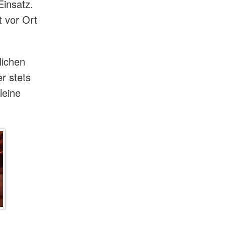
Einsatz.
t vor Ort
lichen
r stets
leine