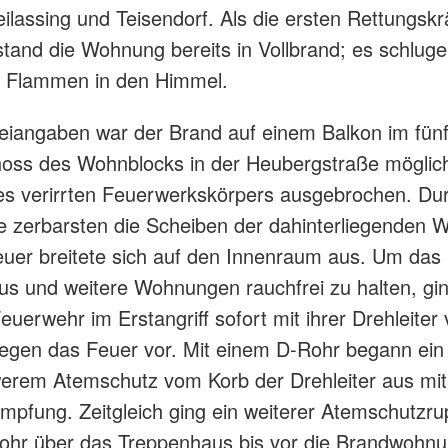
eilassing und Teisendorf. Als die ersten Rettungskr
 stand die Wohnung bereits in Vollbrand; es schlug
 Flammen in den Himmel.
eiangaben war der Brand auf einem Balkon im fün
oss des Wohnblocks in der Heubergstraße möglic
s verirrten Feuerwerkskörpers ausgebrochen. Dur
e zerbarsten die Scheiben der dahinterliegenden
uer breitete sich auf den Innenraum aus. Um das
s und weitere Wohnungen rauchfrei zu halten, gin
euerwehr im Erstangriff sofort mit ihrer Drehleiter
egen das Feuer vor. Mit einem D-Rohr begann ein
erem Atemschutz vom Korb der Drehleiter aus mit
pfung. Zeitgleich ging ein weiterer Atemschutzru
ohr über das Treppenhaus bis vor die Brandwohn