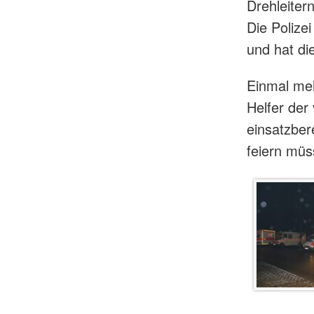
Drehleiter
Die Polize
und hat d
Einmal meh
Helfer der
einsatzber
feiern müs