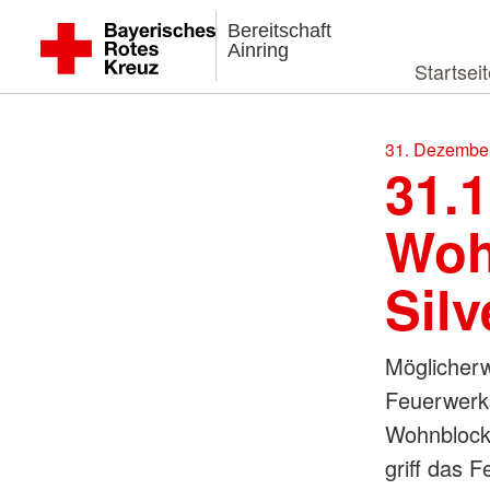
Bereitschaft
Ainring
Startsei
31. Dezember
31.1
Woh
Sil
Möglicherw
Feuerwerks
Wohnblocks
griff das 