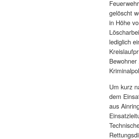
Feuerwehr
gelöscht w
in Höhe vo
Löscharbei
lediglich 
Kreislaufp
Bewohner z
Kriminalpo
Um kurz na
dem Einsat
aus Ainrin
Einsatzlei
Technische
Rettungsdi