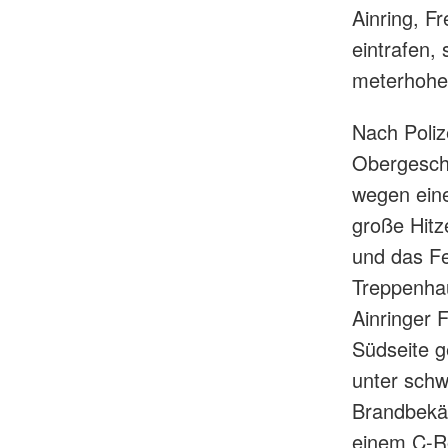
Ainring, Fr
eintrafen,
meterhohe
Nach Poliz
Obergesch
wegen eine
große Hitz
und das Fe
Treppenhau
Ainringer F
Südseite g
unter schw
Brandbekäm
einem C-R