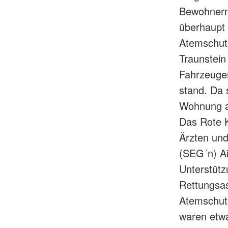
Bewohnern 
überhaupt 
Atemschutz
Traunstein
Fahrzeugen
stand. Da 
Wohnung au
Das Rote K
Ärzten und
(SEG´n) Ai
Unterstütz
Rettungsas
Atemschutz
waren etwa