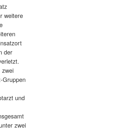
atz
r weitere
le
iteren
insatzort
n der
erletzt.
, zwei
tz-Gruppen
tarzt und
Insgesamt
unter zwei