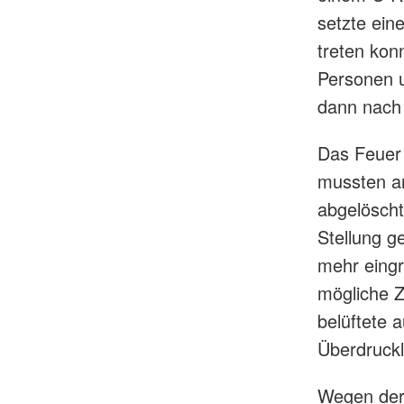
setzte ei
treten kon
Personen u
dann nach 
Das Feuer 
mussten a
abgelöscht
Stellung g
mehr eingr
mögliche Z
belüftete
Überdruck
Wegen der