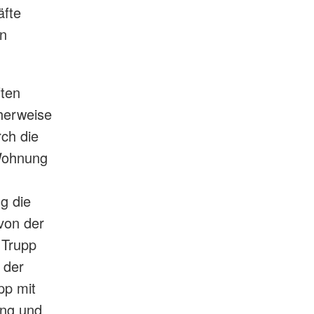
äfte
en
ften
herweise
ch die
 Wohnung
g die
 von der
 Trupp
 der
pp mit
ung und