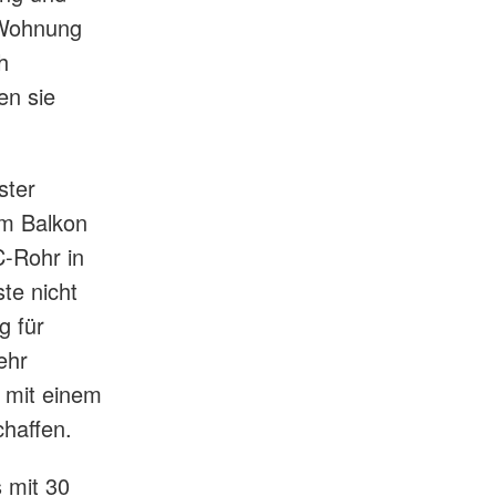
 Wohnung
h
en sie
ster
m Balkon
C-Rohr in
te nicht
g für
ehr
 mit einem
haffen.
 mit 30