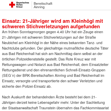
Bereitschaft
15. Mai 2022 00:05
Ainring
Einsatz: 21-Jähriger wird am Kleinhögl mit
schweren Stichverletzungen aufgefunden
Am frühen Sonntagmorgen gegen 4.40 Uhr hat ein Zeuge einen
21-Jährigen mit schweren Stichverletzungen auf der Straße
Neubichel am Kleinhögl in der Nähe eines bekannten Tanz- und
Nachtclubs gefunden. Der gleichaltrige mutmaßliche deutsche Täter
aus Bad Reichenhall hat sich am Nachmittag dann selbst an der
örtlichen Polizeidienststelle gestellt. Das Rote Kreuz war mit
Rettungswagen und Notarzt aus Bad Reichenhall, dem Einsatzleiter
Rettungsdienst und den ehrenamtlichen Schnell-Einsatz-Gruppen
(SEG´n) der BRK-Bereitschaften Ainring und Bad Reichenhall im
Einsatz, versorgte und transportierte den schwer Verletzten und
sicherte den Polizei-Einsatz ab.
Nach Auskunft der behandelnden Ärzte besteht bei dem 21-
Jährigen derzeit keine Lebensgefahr mehr. Unter der Sachleitung
der Staatsanwaltschaft Traunstein übernahm das Fachkommissariat