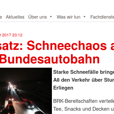
te
Aktuelles
Über uns
Was wir tun
Fachdienst
 2017 23:12
satz: Schneechaos 
 Bundesautobahn
Starke Schneefälle bring
A8 den Verkehr über St
Erliegen
BRK-Bereitschaften vertei
Tee, Snacks und Decken u