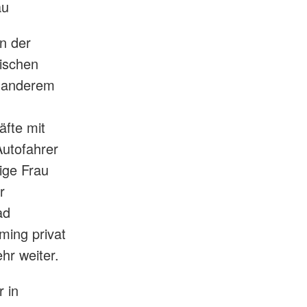
au
n der
ischen
r anderem
äfte mit
Autofahrer
ige Frau
r
ad
ming privat
r weiter.
 in