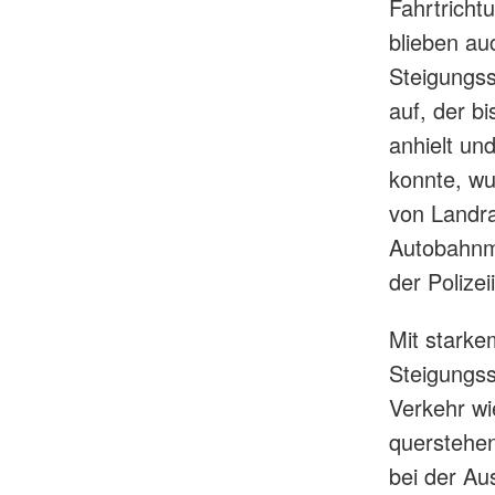
Fahrtrich
blieben a
Steigungss
auf, der b
anhielt un
konnte, wu
von Landr
Autobahnme
der Polize
Mit starke
Steigungss
Verkehr wi
querstehen
bei der Au