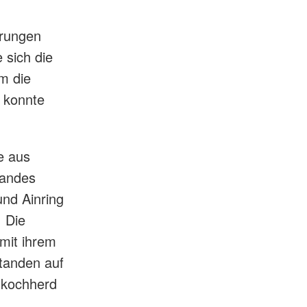
erungen
 sich die
m die
 konnte
e aus
bandes
nd Ainring
 Die
mit ihrem
standen auf
ldkochherd