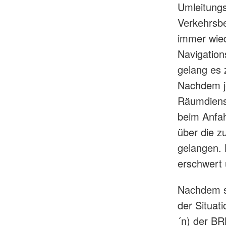
Umleitungs
Verkehrsbe
immer wie
Navigation
gelang es 
Nachdem je
Räumdienst
beim Anfa
über die z
gelangen. 
erschwert 
Nachdem s
der Situat
´n) der BR