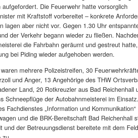
aufgefordert. Die Feuerwehr hatte vorsorglich
ister mit Kraftstoff vorbereitet – konkrete Anford
n lagen aber nicht vor. Gegen 1.30 Uhr entspannte
 und der Verkehr begann wieder zu fließen. Nachde
isterei die Fahrbahn geräumt und gestreut hatte,
tung bei Piding wieder aufgehoben werden.
waren mehrere Polizeistreifen, 30 Feuerwehrkräft
arzoll und Anger, 13 Angehörige des THW Ortsver
dener Land, 20 Rotkreuzler aus Bad Reichenhall u
s Schneepflüge der Autobahnmeisterei im Einsatz.
s Fachdienstes „Information und Kommunikation“ 
twagen und die BRK-Bereitschaft Bad Reichenhall 
it und der Betreuungsdienst bereitete mit dem Fe
 zu.