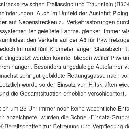
strecke zwischen Freilassing und Traunstein (B30
hinderungen. Auch im Umfeld der Ausfahrt Pidin
der auf Nebenstrecken zu Verkehrsstörungen durc
ssystemen fehlgeleitete Fahrzeuglenker. Immer wi
zumindest den Verkehr auf der A8 für Pkw freizug
doch im rund fünf Kilometer langen Stauabschnitt
 eingesetzt werden konnte, blieben weiter Pkw u
hren hängen. Besonders ungeduldige Autofahrer v
unächst sehr gut gebildete Rettungsgasse nach vo
Letztlich wurde so der Einsatz von Hilfskräften wie
und die Gesamtsituation erheblich verschlechtert.
ich um 23 Uhr immer noch keine wesentliche Ent
ion abzeichnete, wurden die Schnell-Einsatz-Grup
K-Bereitschaften zur Betreuung und Verpflegung d