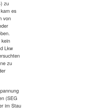
4) zu
g kam es
h von
eder
eben.
 kein
nd Lkw
ersuchten
rne zu
der
spannung
pen (SEG
er im Stau