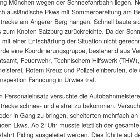
tung München wegen der Schneefahrbahn liegen. 
uch ausländische Pkws mit Sommerbereifung am Be
trecke am Angerer Berg hängen. Schnell baute sic
is zum Knoten Salzburg zurückreichte. Da der Schn
d mit einer Entschärfung der Situation nicht gerec
rde eine Koordinierungsgruppe, bestehend aus Ver
atsamt, Feuerwehr, Technischem Hilfswerk (THW),
isterei, Rotem Kreuz und Polizei einberufen, die 
iinspektion Fahndung in Urwies traf.
m Personaleinsatz versuchte die Autobahnmeisterei
trecke schnee- und eisfrei zu bekommen. Versuch
eder in Gang zu bringen, scheiterten mehrfach an
den Lkws. Ab 21Uhr musste letztlich der gesamte
sfahrt Piding ausgeleitet werden. Dies führte auf d