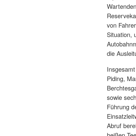
Wartenden 
Reservekan
von Fahrer
Situation,
Autobahnme
die Auslei
Insgesamt 
Piding, M
Berchtesga
sowie sech
Führung de
Einsatzlei
Abruf bere
heißen Tee