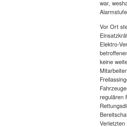
war, wesha
Alarmstufe
Vor Ort st
Einsatzkrä
Elektro-Ve
betroffene
keine weit
Mitarbeite
Freilassin
Fahrzeugen
regulären 
Rettungsdi
Bereitscha
Verletzten