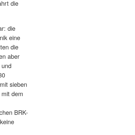
hrt die
r: die
nik eine
ten die
en aber
n und
30
mit sieben
z mit dem
ichen BRK-
 keine