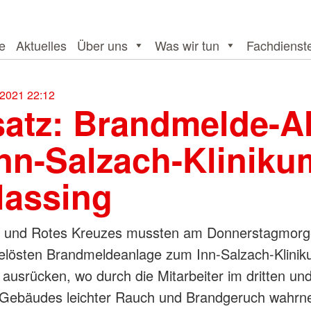
te
Aktuelles
Über uns
Was wir tun
Fachdienst
2021 22:12
satz: Brandmelde-A
Inn-Salzach-Kliniku
lassing
 und Rotes Kreuzes mussten am Donnerstagmor
elösten Brandmeldeanlage zum Inn-Salzach-Klini
g ausrücken, wo durch die Mitarbeiter im dritten und
 Gebäudes leichter Rauch und Brandgeruch wahr