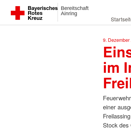
Bereitschaft
Ainring
Startsei
9. Dezember 
Ein
im 
Frei
Feuerwehr
einer ausg
Freilassin
Stock des