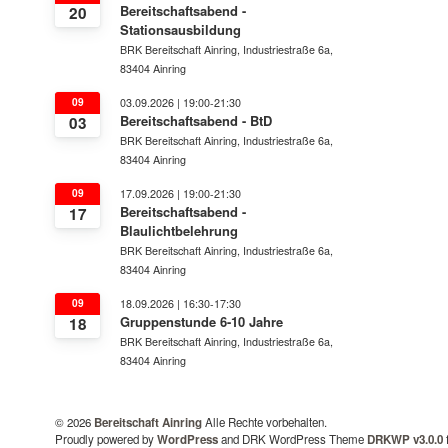
Bereitschaftsabend -
20
Stationsausbildung
BRK Bereitschaft Ainring, Industriestraße 6a,
83404 Ainring
09
03.09.2026 | 19:00-21:30
Bereitschaftsabend - BtD
03
BRK Bereitschaft Ainring, Industriestraße 6a,
83404 Ainring
09
17.09.2026 | 19:00-21:30
Bereitschaftsabend -
17
Blaulichtbelehrung
BRK Bereitschaft Ainring, Industriestraße 6a,
83404 Ainring
09
18.09.2026 | 16:30-17:30
Gruppenstunde 6-10 Jahre
18
BRK Bereitschaft Ainring, Industriestraße 6a,
83404 Ainring
© 2026
Bereitschaft Ainring
Alle Rechte vorbehalten.
Proudly powered by
WordPress
and DRK WordPress Theme
DRKWP v3.0.0