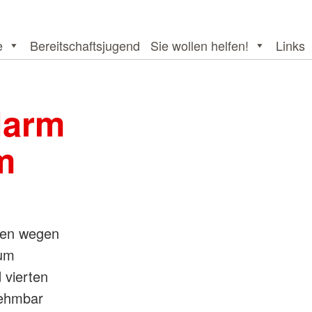
e
Bereitschaftsjugend
Sie wollen helfen!
Links
larm
m
gen wegen
kum
 vierten
nehmbar